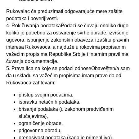
Rukovalac će preduzimati odgovarajuće mere zaštite
podataka i poverljivosti.
4. Rok čuvanja podatakaPodaci se čuvaju onoliko dugo
koliko je potrebno za ostvarenje svrhe obrade, izvršenje
ugovora, ispunjenje zakonskih obaveza i zaštitu pravnih
interesa Rukovaoca, a najduže u rokovima propisanim
važećim propisima Republike Srbije i internim pravilima
čuvanja dokumentacije.
5. Prava lica na koje se podaci odnoseObavešten/a sam
da u skladu sa važećim propisima imam pravo da od
Rukovaoca zahtevam:
pristup svojim podacima,
ispravku netačnih podataka,
brisanje podataka (u zakonom predviđenim
slučajevima),
ograničenje obrade,
prigovor na obradu,
prenosivost podataka (kada je primenljivo),