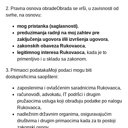
2. Pravna osnova obradeObrada se vrši, u zavisnosti od
svrhe, na osnovu:
mog pristanka (saglasnosti)
,
preduzimanja radnji na moj zahtev pre
zaključenja ugovora i/ili izvršenja ugovora
,
zakonskih obaveza Rukovaoca
,
legitimnog interesa Rukovaoca
, kada je to
primenljivo i u skladu sa zakonom.
3. Primaoci podatakaMoji podaci mogu biti
dostupni/licima saopšteni:
zaposlenima i ovlašćenim saradnicima Rukovaoca,
računovođi, advokatu, IT podršci i drugim
pružaocima usluga koji obrađuju podatke po nalogu
Rukovaoca,
nadležnim državnim organima, osiguravajućim
društvima i drugim primaocima kada za to postoji
zakonski osnov.