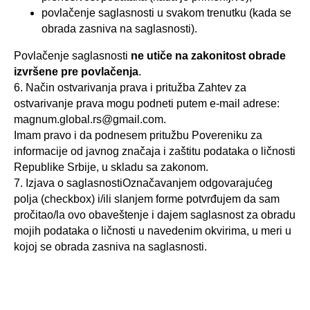
povlačenje saglasnosti u svakom trenutku (kada se
obrada zasniva na saglasnosti).
Povlačenje saglasnosti
ne utiče na zakonitost obrade
izvršene pre povlačenja
.
6. Način ostvarivanja prava i pritužba Zahtev za
ostvarivanje prava mogu podneti putem e-mail adrese:
magnum.global.rs@gmail.com.
Imam pravo i da podnesem pritužbu Povereniku za
informacije od javnog značaja i zaštitu podataka o ličnosti
Republike Srbije, u skladu sa zakonom.
7. Izjava o saglasnostiOznačavanjem odgovarajućeg
polja (checkbox) i/ili slanjem forme potvrđujem da sam
pročitao/la ovo obaveštenje i dajem saglasnost za obradu
mojih podataka o ličnosti u navedenim okvirima, u meri u
kojoj se obrada zasniva na saglasnosti.