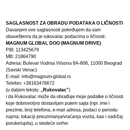
SAGLASNOST ZA OBRADU PODATAKA O LIČNOSTI
Davanjem ove saglasnosti potvrđujem da sam
obavešten/a da je rukovalac podacima o ličnosti:
MAGNUM GLOBAL DOO (MAGNUM DRIVE)
PIB: 113425679
MB: 21864790
Adresa: Bulevar Vudroa Vilsona 8A-806, 11000 Beograd
(Savski Venac)
E-mail: info@magnum-global.rs
Telefon: +38163478672
(u daljem tekstu:
„Rukovalac”
)
i da Rukovalac može da obrađuje moje podatke o ličnosti
koje dobrovoljno dostavljam putem sajta (npr. ime i
prezime, broj telefona, e-mail adresa, podaci o periodu
najma, lokaciji preuzimanja/vraćanja vozila, kao i sadržaj
poruke/upita), u sledeće svrhe: