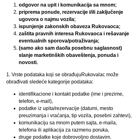
odgovor na upit i komunikacija sa mnom;
priprema ponude, rezervacije i/ili zaključenje
ugovora o najmu vozila;
ispunjenje zakonskih obaveza Rukovaoca;
zaštita pravnih interesa Rukovaoca i rešavanje
eventualnih sporova/potraživanja;
(samo ako sam dao/la posebnu saglasnost)
slanje marketinških obaveštenja, ponuda i
novosti.
1. Vrste podataka koji se obrađujuRukovalac može
obrađivati sledeće kategorije podataka:
identifikacione i kontakt podatke (ime i prezime,
telefon, e-mail),
podatke iz upita/rezervacije (datumi, mesto
preuzimanja i vraćanja, tip vozila, posebni zahtevi),
komunikaciju sa mnom putem sajta, e-maila,
telefona ili aplikacija za razmenu poruka,
druge podatke koje dobrovoljno dostavim.